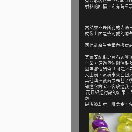
有人形容它是「A bottl
射狀的結構，它有時呈
當然並不是所有的太陽
就像上面這些可愛的葡
因此能產生金黃色透度高
其實安妮很少買石頭買
土桑，走過這個攤位很多
因為那個顏色!!! 可
又上演，這樣來來回回大
其他澳洲廠商或是甚至後
知道它終究不會放過我，
而且經過討論的結果，
義!!
最後被劫走一堆美金，然後