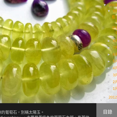
▼
201
▼
9
瓶子
守
►
8
►
7
►
6
►
5
►
4
►
3
►
2
►
1
►
201
目錄
洲的葡萄石，別稱太陽玉。