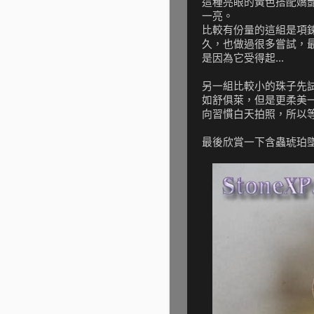
這種亮眼的黃色搭配嬌
一亮。
比較有份量的這組是項
久，也做過很多嘗試，
是因為它受得起...
另一組比較小的珠子先
如舒俱萊，但是更柔美
向習慣白天拍照，所以等
最後欣賞一下含蟲琥珀