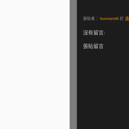
張貼者：
buonarotti
於
清
沒有留言:
張貼留言