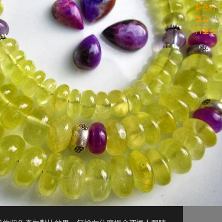
藍晶石
(
鈦晶
(1)
青金石
(