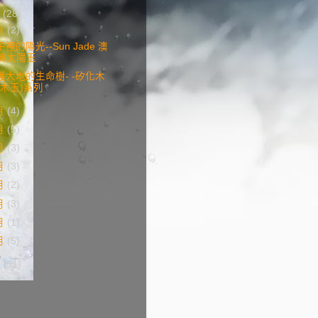
3
(28)
月
(2)
裡的陽光--Sun Jade 澳
洲太陽玉
護大地的生命樹- -矽化木
(木玉)系列
月
(4)
月
(5)
月
(3)
月
(3)
月
(2)
月
(3)
月
(1)
月
(5)
2
(51)