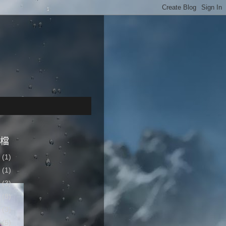
檔
4
(1)
2
(1)
7
(3)
6
(8)
5
(3)
4
(5)