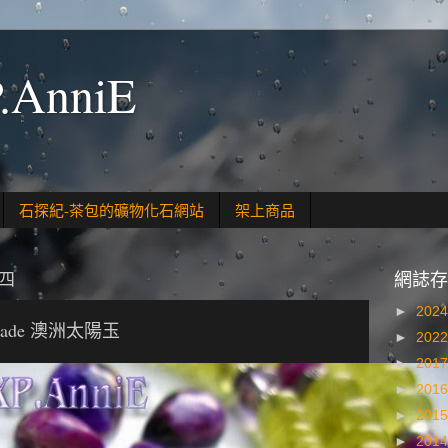
.AnniE
石探紀-茶包的礦物化石網站
架上商品
期四
網誌存
►
202
Jade 澳洲太陽玉
►
202
►
201
►
201
►
201
►
201