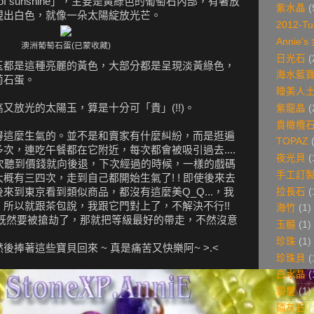
e of sunshine」，主要是黃綠色的葡萄石內部，有著放
紫水晶
(
現出白色，就像一朵太陽綻放光芒。
2012-Tu
Annie'
澳洲葡萄石蛋(已蒙收藏)
日光石
(
玉都是這種亮麗的黃色，大部分都是呈現淡黃綠色，
海水藍
萄石蛋。
睡美人
又放光的太陽玉，算是十分可「貴」(!!)。
紫龍晶
(
貴橄欖
得這麼生氣的。並不是和賣家有什麼糾紛，而是逛遍
TOPAZ
次，連吃午餐都在它附近，每次都會被吸引過去....
夜光貝
(
是每次聽到價錢就向後退，下次經過的時候，一樣的戲碼
手工訂
概有三四次，走到自己都開始生氣了! ! 即使後來去
拉長石
(
來到東京看到類似商品，都沒有這麼美Q_Q...，我
所以就跟茶包說，我跟它門對上了，不解決不行!!
海竹
(1)
既然要被搶劫了，那就把等級最好的帶走，不然沒意
玉髓
(1)
珍珠
(1)
捧著這些寶貝回來 ~ 真是痛苦又快樂阿~ >.<
珍珠貝
(
白水晶
(
碧璽
(1)
磷灰石
(