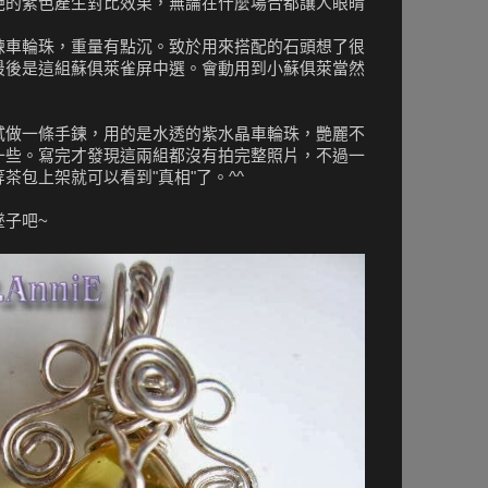
艷的紫色產生對比效果，無論在什麼場合都讓人眼睛
鍊車輪珠，重量有點沉。致於用來搭配的石頭想了很
最後是這組蘇俱萊雀屏中選。會動用到小蘇俱萊當然
試做一條手鍊，用的是水透的紫水晶車輪珠，艷麗不
一些。寫完才發現這兩組都沒有拍完整照片，不過一
茶包上架就可以看到"真相"了。^^
墜子吧~