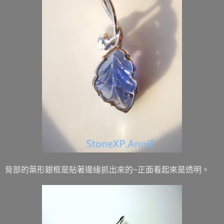
背部的葉形銀框是貼著邊緣抓出來的~正面看起來是透明。