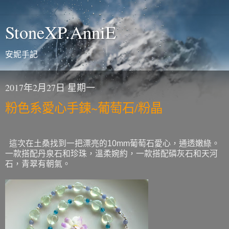
StoneXP.AnniE
安妮手記
2017年2月27日 星期一
粉色系愛心手鍊~葡萄石/粉晶
這次在土桑找到一把漂亮的10mm葡萄石愛心，通透嫩綠。
一款搭配丹泉石和珍珠，溫柔婉約，一款搭配磷灰石和天河
石，青翠有朝氣。