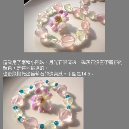
這款用了兩種小隔珠，月光石很清透，磷灰石沒有帶髒髒的
顏色，是特地挑選的。
也更能襯托出葡萄石的清爽感。手圍是14.5。