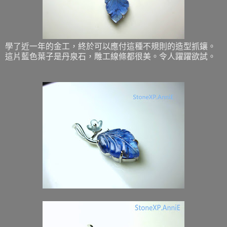
學了近一年的金工，終於可以應付這種不規則的造型抓鑲。
這片藍色葉子是丹泉石，雕工線條都很美。令人躍躍欲試。