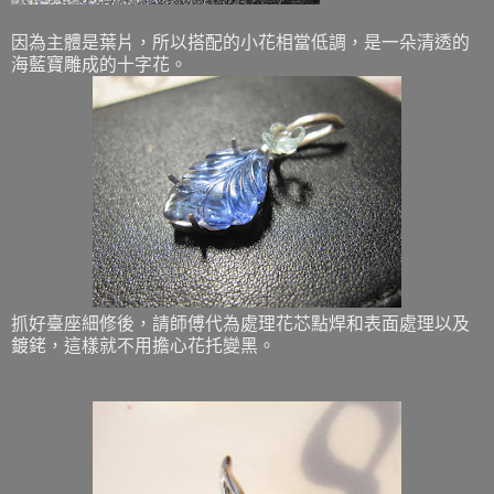
因為主體是葉片，所以搭配的小花相當低調，是一朵清透的
海藍寶雕成的十字花。
抓好臺座細修後，請師傅代為處理花芯點焊和表面處理以及
鍍銠，這樣就不用擔心花托變黑。