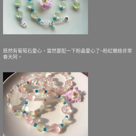
既然有葡萄石愛心，當然要配一下粉晶愛心了~粉紅嫩綠非常
春天阿。