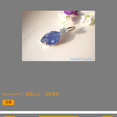
buonarotti
於
清晨6:12
沒有留言:
分享