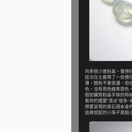
向來很少進粉晶，覺得
這次在土桑帶了一些價
薄，顏色不會很濃，但
色，沒有用色線來提色
假如購買粉晶手珠的時
看到的還要"清淡"很多
想要呈現的是石頭本身的
這條搭配的小珠子是超