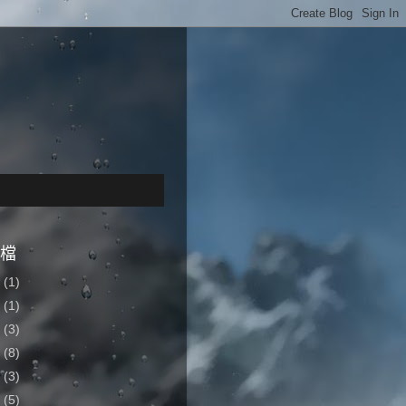
檔
4
(1)
2
(1)
7
(3)
6
(8)
5
(3)
4
(5)