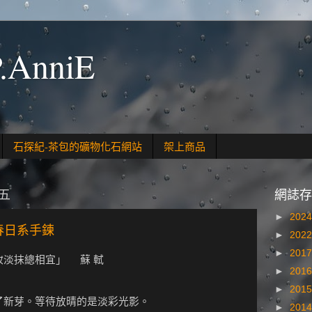
.AnniE
石探紀-茶包的礦物化石網站
架上商品
期五
網誌存
►
202
 春日系手鍊
►
202
►
201
妝淡抹總相宜」 蘇 軾
►
201
►
201
了新芽。等待放晴的是淡彩光影。
►
201