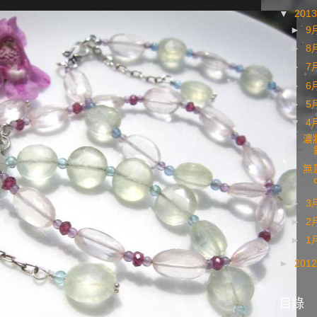
▼
201
►
9
►
8
►
7
►
6
►
5
▼
4
濃
無
►
3
►
2
►
1
►
201
目錄