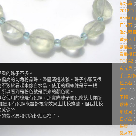
紫水晶
(
2012-Tu
Annie'
日光石
(
海水藍
睡美人
紫龍晶
(
貴橄欖
TOPAZ
夜光貝
(
好看的珠子不多。
手工訂
位偏高的切角粉晶珠，整體清透淡雅。珠子小顆又很
拉長石
(
也不致於看起來像白水晶，使用的鋼絲線是單一銀
海竹
(1)
，所以看到是粉色就是原來的顏色囉。
玉髓
(1)
候它使用的線是有色線，那實際珠子顏色應該比你所
~雖然用有色線來設計視覺效果上比較鮮艷，但我比較
珍珠
(1)
感覺^^
珍珠貝
(
小的紫水晶和切角粉紅石榴子。
白水晶
(
碧璽
(1)
磷灰石
(