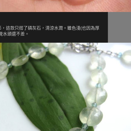
彩，這款只搭了磷灰石，清涼水潤。雖色淺(也因為厚
覺水頭還不差。