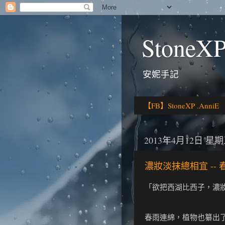
StoneXP
安妮手記
【FB】StoneXP .AnniE
2013年4月12日 星
濃妝淡抹總相宜 --
「欲把西湖比西子，濃
春雨連綿，植物也纂出