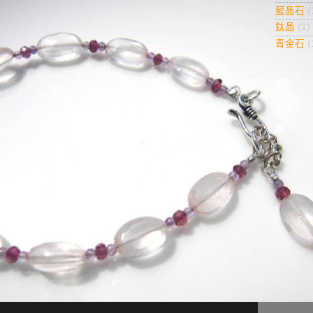
藍晶石
(
鈦晶
(1)
青金石
(