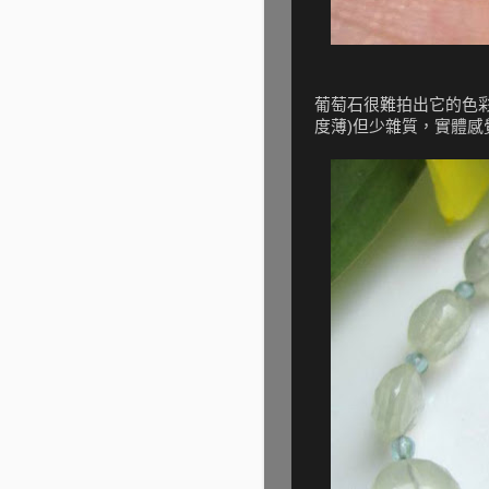
葡萄石很難拍出它的色
度薄)但少雜質，實體感