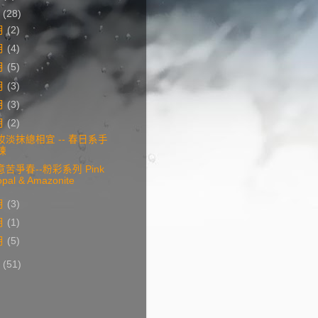
3
(28)
月
(2)
月
(4)
月
(5)
月
(3)
月
(3)
月
(2)
妝淡抹總相宜 -- 春日系手
鍊
意苦爭春--粉彩系列 Pink
opal & Amazonite
月
(3)
月
(1)
月
(5)
2
(51)