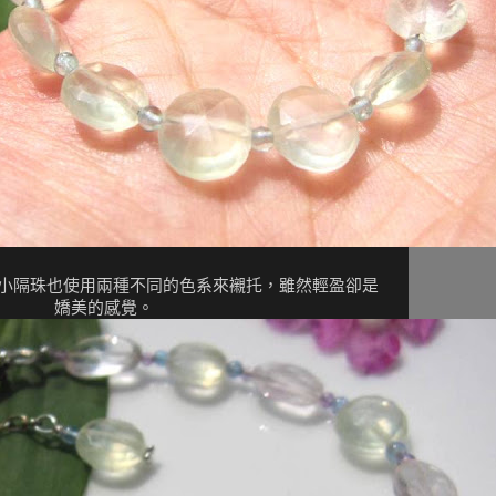
小隔珠也使用兩種不同的色系來襯托，雖然輕盈卻是
嬌美的感覺。