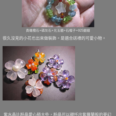
貴橄欖石+磷灰石+光玉髓+石榴子+925銀線
很久沒見的小花也出來做裝飾。是適合送禮的可愛小物。
紫水晶比粉晶愛心稍大些，粉晶可以襯托出紫羅蘭般的夢幻