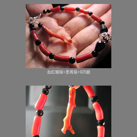
血紅珊瑚+黑瑪瑙+925銀