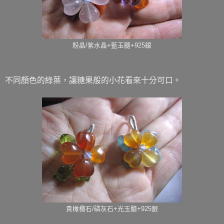
粉晶/紫水晶+藍玉髓+925銀
不同顏色的綠葉，讓糖果般的小花看來十分可口。
貴橄欖石/磷灰石+光玉髓+925銀