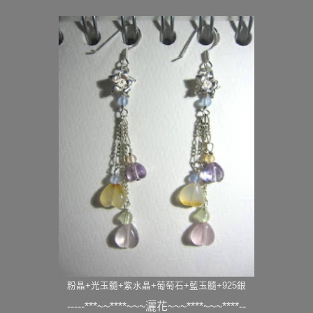
粉晶+光玉髓+紫水晶+葡萄石+藍玉髓+925銀
-----***~~****~~~灑花~~~****~~~****--