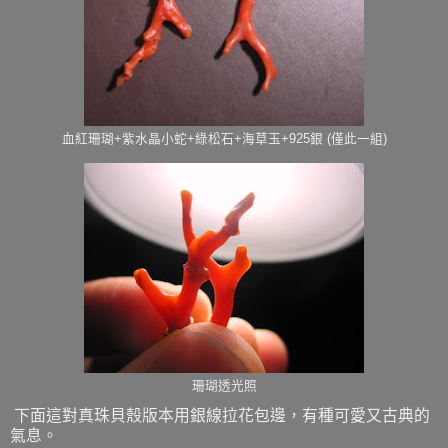
血紅珊瑚+紫水晶小蛇+綠松石+海草玉+925銀 (僅此一組)
珊瑚透光照
下面這對真珠貝殼版本用銀線拉花包邊，有種可愛又古典的
氣息。