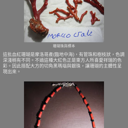
珊瑚珠與標本
這批血紅珊瑚是摩洛哥產(臨地中海)，有管珠和樹枝狀，色調
深淺稍有不同。不過這種大紅色正是東方人所喜愛祥瑞的色
彩。因此搭配大方的切角黑瑪瑙與銀珠，讓珊瑚的主體性呈
現出來。