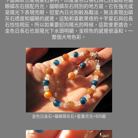
下面兩款也是現象石系列。印度金色日長石與巴西藍綠色貓
眼磷灰石搭配月光，貓眼磷灰石特別的地方是，它在強光或
是陽光下表現亮眼，但室內日光則較為黯淡，無法表現出磷
灰石透度和貓眼的感覺。這點和喜歡黑夜的十字星石與拉長
石恰恰相反。所以如果要迎向陽光的時候，這款會更適合。
金色日長石也是陽光下水頭明顯，金棕色的感覺很溫和。一
整個大地色彩。
金色日長石+貓眼磷灰石+藍暈月光+925銀