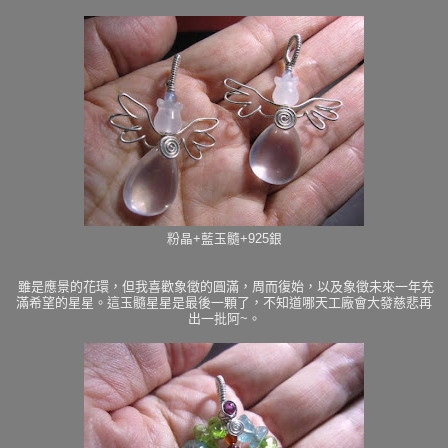
粉晶+藍玉髓+925銀
雖是應景的花環，但我喜歡象徵的圓滿，周而復始，以及象徵未來一年充
滿希望的星星。這玉髓星星是最後一顆了，不知道哪天工廠會大發慈悲再
出一批阿~。