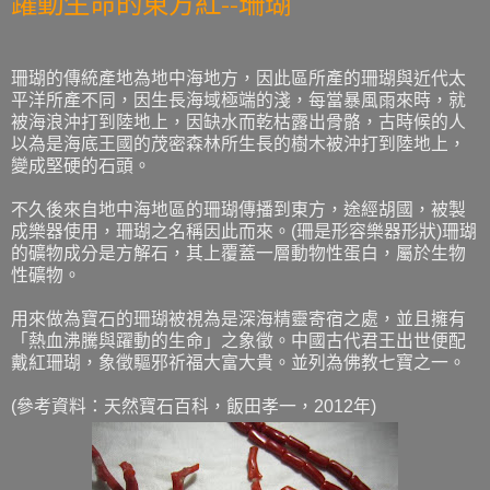
躍動生命的東方紅--珊瑚
珊瑚的傳統產地為地中海地方，因此區所產的珊瑚與近代太
平洋所產不同，因生長海域極端的淺，每當暴風雨來時，就
被海浪沖打到陸地上，因缺水而乾枯露出骨骼，古時候的人
以為是海底王國的茂密森林所生長的樹木被沖打到陸地上，
變成堅硬的石頭。
不久後來自地中海地區的珊瑚傳播到東方，途經胡國，被製
成樂器使用，珊瑚之名稱因此而來。(珊是形容樂器形狀)珊瑚
的礦物成分是方解石，其上覆蓋一層動物性蛋白，屬於生物
性礦物。
用來做為寶石的珊瑚被視為是深海精靈寄宿之處，並且擁有
「熱血沸騰與躍動的生命」之象徵。中國古代君王出世便配
戴紅珊瑚，象徵驅邪祈福大富大貴。並列為佛教七寶之一。
(參考資料：天然寶石百科，飯田孝一，2012年)