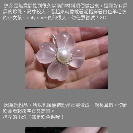
這朵是無意間挖到很久以前的材料順便做出來，還剛好有扁
扁的珍珠，尺寸較大，看起來就像戴著呢帽穿著白色羊毛衣
的小女孩。only one~真的很大，勿任意嘗試！XD
因為玩粉晶，所以也順便把粉晶靈擺做成一對長耳環。切面
粉晶看起來空靈又高雅。
搭配的小珠子都是粉色系喔！