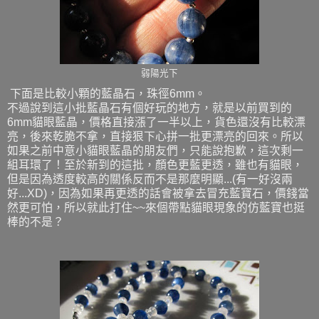
弱陽光下
下面是比較小顆的藍晶石，珠徑6mm。
不過說到這小批藍晶石有個好玩的地方，就是以前買到的
6mm貓眼藍晶，價格直接漲了一半以上，貨色還沒有比較漂
亮，後來乾脆不拿，直接狠下心拼一批更漂亮的回來。所以
如果之前中意小貓眼藍晶的朋友們，只能說抱歉，這次剩一
組耳環了！至於新到的這批，顏色更藍更透，雖也有貓眼，
但是因為透度較高的關係反而不是那麼明顯...(有一好沒兩
好...XD)，因為如果再更透的話會被拿去冒充藍寶石，價錢當
然更可怕，所以就此打住~~來個帶點貓眼現象的仿藍寶也挺
棒的不是？