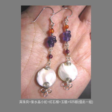
真珠貝+紫水晶小蛇+紅石榴+玉髓+925銀(僅此一組)