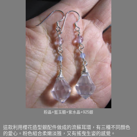
粉晶+藍玉髓+紫水晶+925銀
這款利用櫻花造型銀配件做成的流蘇耳環，有三種不同顏色
的愛心。粉色組合柔嫩淡雅，又有搖曳生姿的感覺。