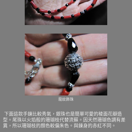
龍紋飾珠
下面這款手鍊比較秀氣，銀珠也是簡單可愛的稜面花瓣造
型。尾珠以火焰般的珊瑚枝代替流蘇。因天然珊瑚色調有差
異，所以珊瑚枝的顏色較偏朱色。與鍊身的赤紅不同。