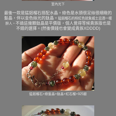
室內光下
最後一款是錳鋁榴石搭配水晶。綠色是水頭很足絲很細緻的
髮晶，伴以金色絲光的鈦晶。
錳鋁榴石的棕紅色就象威士忌酒一樣
不過這幾顆鈦晶是平價版，個人覺得等候貴族版也是
醉人。
不錯的選擇。(然後價錢也會變成貴族XDDDD)
錳鋁榴石+綠髮晶+鈦晶+紅石榴+925銀