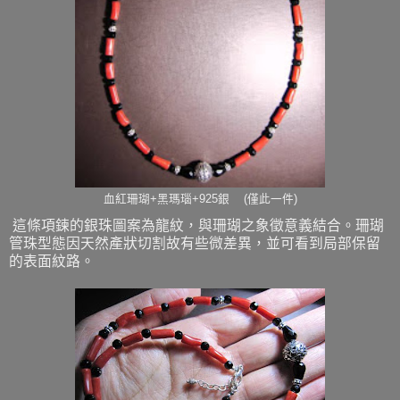
血紅珊瑚+黑瑪瑙+925銀 (僅此一件)
這條項鍊的銀珠圖案為龍紋，與珊瑚之象徵意義結合。珊瑚
管珠型態因天然產狀切割故有些微差異，並可看到局部保留
的表面紋路。