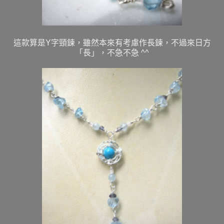
這款算是Y字頸鍊，雖然本來有考慮作長鍊，不過來日方
「長」，不急不急 ^^