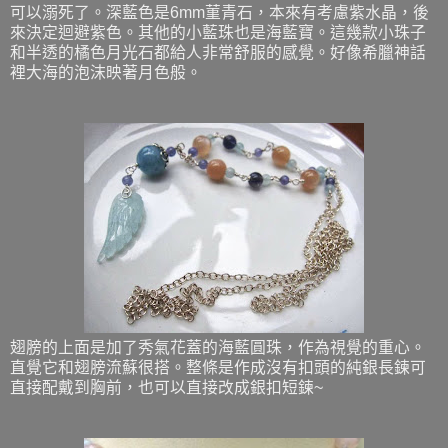
可以溺死了。深藍色是6mm菫青石，本來有考慮紫水晶，後
來決定迴避紫色。其他的小藍珠也是海藍寶。這幾款小珠子
和半透的橘色月光石都給人非常舒服的感覺。好像希臘神話
裡大海的泡沫映著月色般。
翅膀的上面是加了秀氣花蓋的海藍圓珠，作為視覺的重心。
直覺它和翅膀流蘇很搭。
整條是作成沒有扣頭的純銀長鍊可
直接配戴到胸前，也可以直接改成銀扣短鍊~