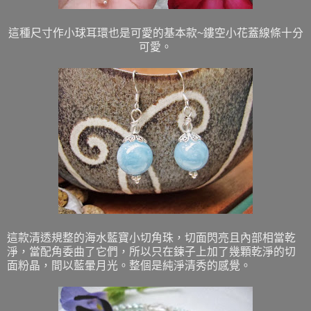
這種尺寸作小球耳環也是可愛的基本款~鏤空小花蓋線條十分
可愛。
這款清透規整的海水藍寶小切角珠，切面閃亮且內部相當乾
淨，當配角委曲了它們，所以只在鍊子上加了幾顆乾淨的切
面粉晶，間以藍暈月光。整個是純淨清秀的感覺。