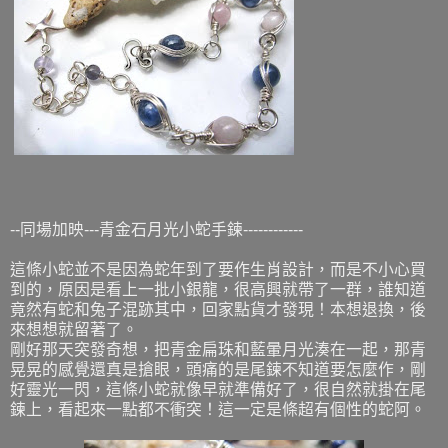
--同場加映---青金石月光小蛇手鍊------------
這條小蛇並不是因為蛇年到了要作生肖設計，而是不小心買
到的，原因是看上一批小銀龍，很高興就帶了一群，誰知道
竟然有蛇和兔子混跡其中，回家點貨才發現！本想退換，後
來想想就留著了。
剛好那天突發奇想，把青金扁珠和藍暈月光湊在一起，那青
晃晃的感覺還真是搶眼，頭痛的是尾鍊不知道要怎麼作，剛
好靈光一閃，這條小蛇就像早就準備好了，很自然就掛在尾
鍊上，看起來一點都不衝突！這一定是條超有個性的蛇阿。