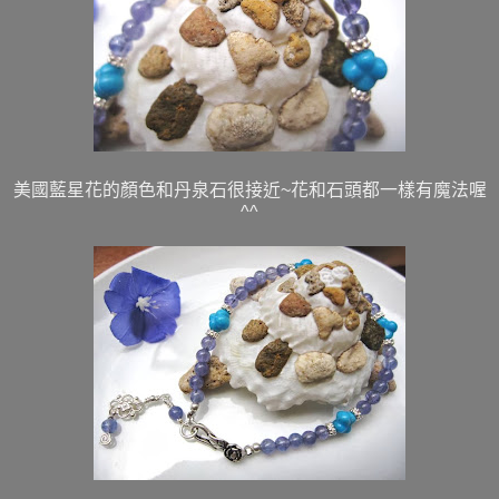
美國藍星花的顏色和丹泉石很接近~花和石頭都一樣有魔法喔
^^