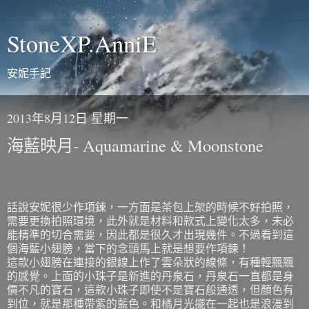
StoneXP.AnniE
安妮手記
2013年8月12日 星期一
海藍映月- Aquamarine & Moonstone
話說安妮很少作項鍊，一方面是茶包上架的時候不好拍照，
需要更換拍照環境，此外就是材料和款式上變化太多，未必
能精準的切合需要，因此都是很久才出現幾件。不過看到這
個海藍小翅膀，當下的念頭馬上就是想要作項鍊！
這款小翅膀在連接的銀線上作了雲朵狀的線條，有種輕飄飄
的感覺。上面的小珠子是新進的丹泉石，丹泉石一直都是身
價不凡的寶石，這款小珠子即使不是寶石般通透，但顏色有
到位，就是那種帶紫的藍色。和橘月光擺在一起也是浪漫到