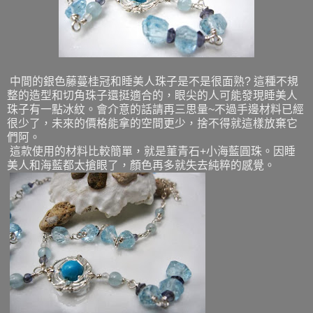
中間的銀色藤蔓桂冠和睡美人珠子是不是很面熟? 這種不規
整的造型和切角珠子還挺適合的，眼尖的人可能發現睡美人
珠子有一點冰紋。會介意的話請再三思量~不過手邊材料已經
很少了，未來的價格能拿的空間更少，捨不得就這樣放棄它
們阿。
這款使用的材料比較簡單，就是菫青石+小海藍圓珠。因睡
美人和海藍都太搶眼了，顏色再多就失去純粹的感覺。