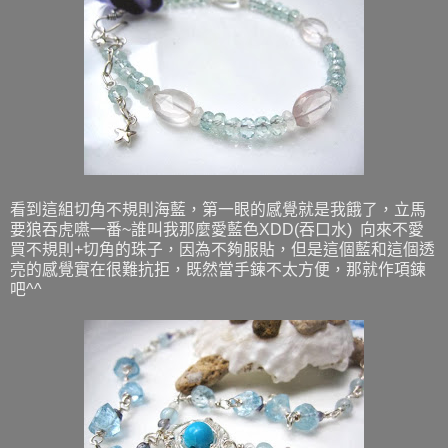
看到這組切角不規則海藍，第一眼的感覺就是我餓了，立馬
要狼吞虎嚥一番~誰叫我那麼愛藍色XDD(吞口水) 向來不愛
買不規則+切角的珠子，因為不夠服貼，但是這個藍和這個透
亮的感覺實在很難抗拒，既然當手鍊不太方便，那就作項鍊
吧^^