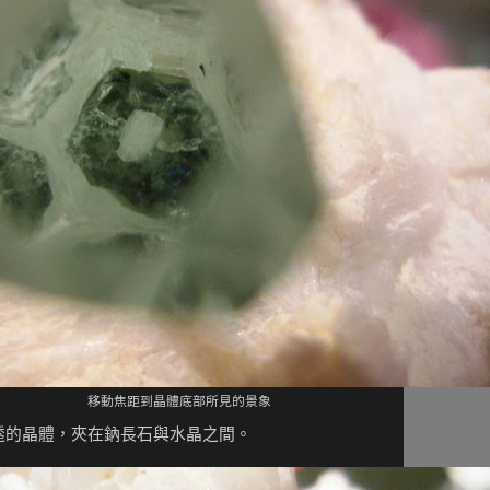
移動焦距到晶體底部所見的景象
透的晶體，夾在鈉長石與水晶之間。