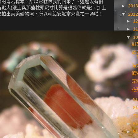
錯的母岩標本，所以它就跟我們回來了。遲遲沒有拍
►
201
點大(跟土桑那些枕頭尺寸比算是很迷你就是)，加上
易拍出美美礦物照，所以就給安妮拿來亂拍一通啦！
▼
201
►
1
►
1
▼
1
甜
藍
海
礦
深
花
►
9
►
8
►
7
►
6
►
5