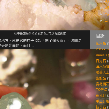
►
4
►
3
►
2
►
1
柱子後面是手指頭的顏色...可以看出透度
目錄
的地方，就是它的柱子頂端「開了個天窗」，週圍晶
紫水晶
(
是光面的，而且....
2012-Tu
Annie'
日光石
(
海水藍
睡美人
紫龍晶
(
貴橄欖
TOPAZ
夜光貝
(
手工訂
拉長石
(