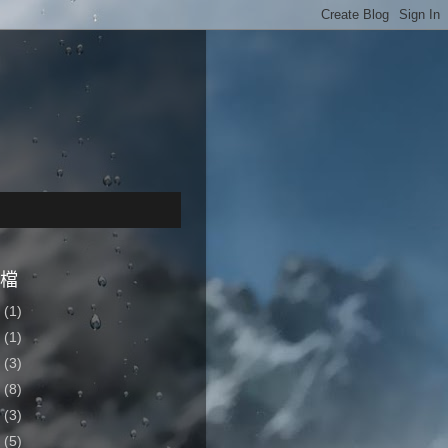
檔
4
(1)
2
(1)
7
(3)
6
(8)
5
(3)
4
(5)