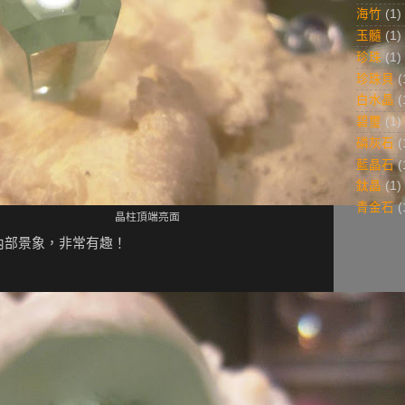
海竹
(1)
玉髓
(1)
珍珠
(1)
珍珠貝
(
白水晶
(
碧璽
(1)
磷灰石
(
藍晶石
(
鈦晶
(1)
青金石
(
晶柱頂端亮面
內部景象，非常有趣！