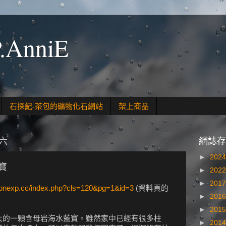
.AnniE
石探紀-茶包的礦物化石網站
架上商品
期六
網誌存
►
202
寶
►
202
►
201
stonexp.cc/index.php?cls=120&pg=1&id=3
(資料頁的
►
201
►
201
大的一顆含母岩海水藍寶。雖然家中已經有很多柱
►
201