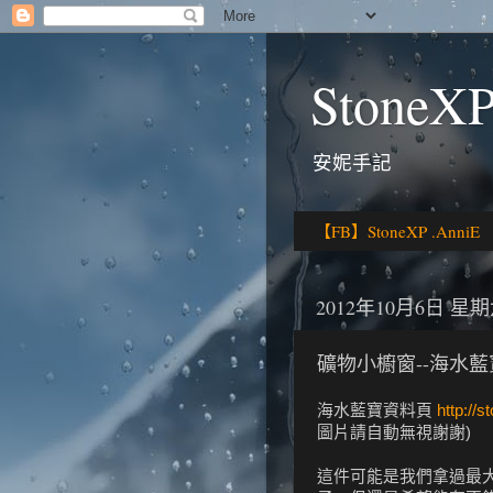
StoneXP
安妮手記
【FB】StoneXP .AnniE
2012年10月6日 星
礦物小櫥窗--海水藍
海水藍寶資料頁
http://
圖片請自動無視謝謝)
這件可能是我們拿過最