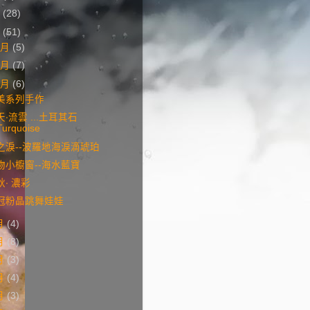
3
(28)
2
(51)
2月
(5)
1月
(7)
0月
(6)
美系列手作
天‧流雲 ...土耳其石
Turquoise
之淚--波羅地海淚滴琥珀
物小櫥窗--海水藍寶
秋‧ 濃彩
冠粉晶跳舞娃娃
月
(4)
月
(8)
月
(3)
月
(4)
月
(3)