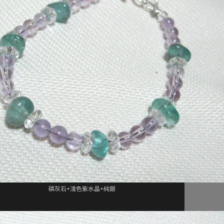
磷灰石+淺色紫水晶+純銀