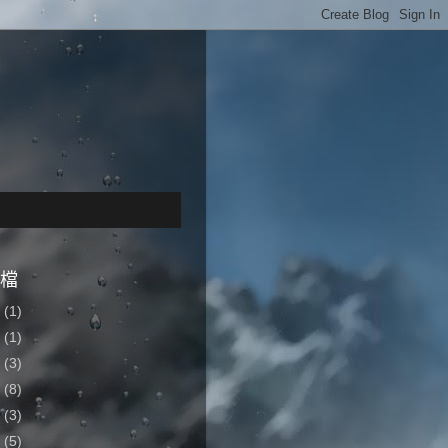
檔
4
(1)
2
(1)
7
(3)
6
(8)
5
(3)
4
(5)