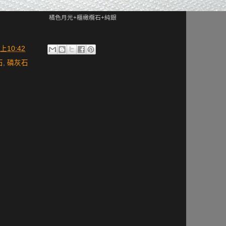
橘色月光+櫃橄欖石+純銀
上10:42
石
,
磷灰石