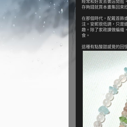
經常和好友去書店閒逛
存夠錢就買本畫集回來
在那個時代，配戴首飾
注。安妮很低調，只是
趣。除了家政課做編織
食。
這種有點酸甜感覺的回