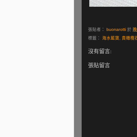
張貼者：
buonarotti
於
晚
標籤：
海水藍寶
,
貴橄欖
沒有留言:
張貼留言