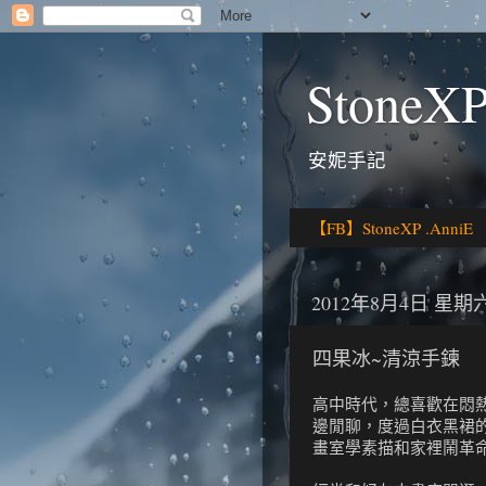
StoneXP
安妮手記
【FB】StoneXP .AnniE
2012年8月4日 星期
四果冰~清涼手鍊
高中時代，總喜歡在悶
邊閒聊，度過白衣黑裙
畫室學素描和家裡鬧革