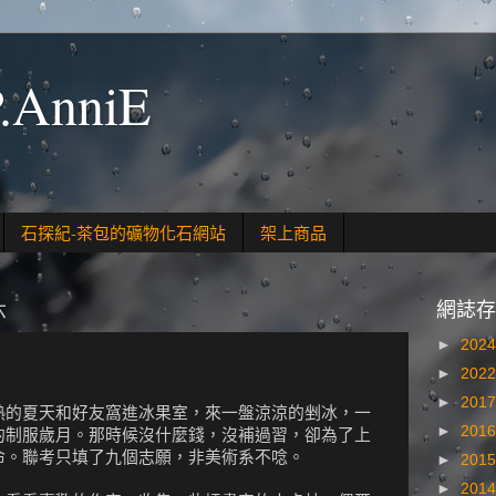
.AnniE
石探紀-茶包的礦物化石網站
架上商品
六
網誌存
►
202
►
202
►
201
熱的夏天和好友窩進冰果室，來一盤涼涼的剉冰，一
►
201
的制服歲月。那時候沒什麼錢，沒補過習，卻為了上
命。聯考只填了九個志願，非美術系不唸。
►
201
►
201