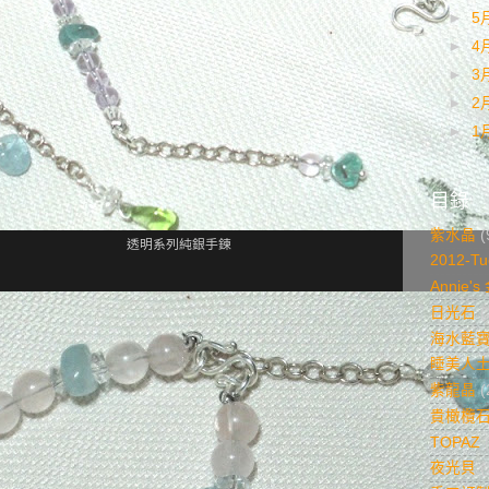
►
5
►
4
►
3
►
2
►
1
目錄
紫水晶
(
透明系列純銀手鍊
2012-Tu
Annie'
日光石
(
海水藍
睡美人
紫龍晶
(
貴橄欖
TOPAZ
夜光貝
(