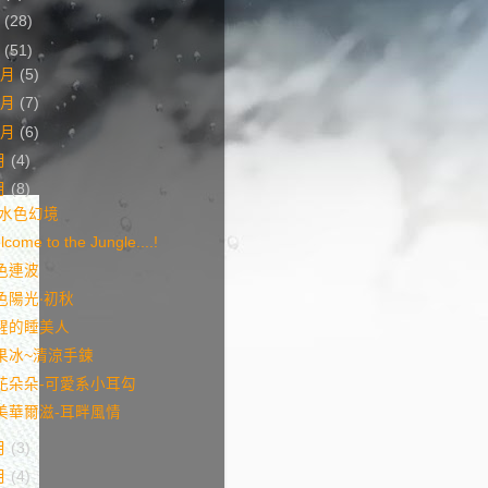
3
(28)
2
(51)
2月
(5)
1月
(7)
0月
(6)
月
(4)
月
(8)
.水色幻境
come to the Jungle....!
色連波
色陽光‧初秋
醒的睡美人
果冰~清涼手鍊
花朵朵-可愛系小耳勾
美華爾滋-耳畔風情
月
(3)
月
(4)