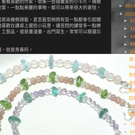
，看看喜歡的作家，收集一些插畫家的小卡片。偶爾
►
201
欣賞。一點點美麗的事物，都可以帶來很大的喜悅。
▼
201
或是染幾根頭髮，甚至髮型稍微有型一點都會引起關
►
1
總喜歡在課桌上擺些小玩意，讓苦悶的課堂多一點樂
►
1
，工藝品，或是畫漫畫，出門寫生，常常可以廢寢忘
►
1
►
9
憶，就是青春阿。
▼
8
澄
Wel
秋
金
甦
四
心
甜
►
7
►
6