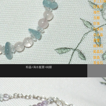
手工訂
拉長石
(
海竹
(1)
玉髓
(1)
珍珠
(1)
珍珠貝
(
白水晶
(
碧璽
(1)
磷灰石
(
藍晶石
(
鈦晶
(1)
青金石
(
粉晶+海水藍寶+純銀